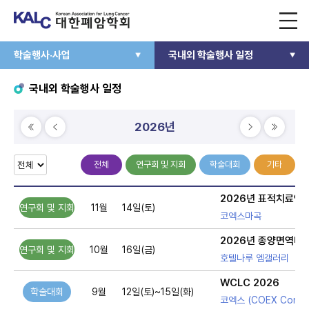
학술행사·사업
국내외 학술행사 일정
국내외 학술행사 일정
2026년
전체
연구회 및 지회
학술대회
기타
2026년 표적치료연
연구회 및 지회
11월
14일(토)
코엑스마곡
2026년 종양면역다
연구회 및 지회
10월
16일(금)
호텔나루 엠갤러리
WCLC 2026
학술대회
9월
12일(토)~15일(화)
코엑스 (COEX Convent