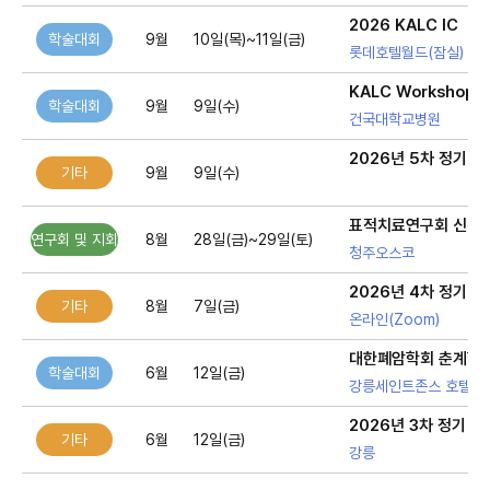
2026 KALC IC
학술대회
9월
10일(목)~11일(금)
롯데호텔월드(잠실)
KALC Workshop fo
학술대회
9월
9일(수)
건국대학교병원
2026년 5차 정기 
기타
9월
9일(수)
표적치료연구회 신진
연구회 및 지회
8월
28일(금)~29일(토)
청주오스코
2026년 4차 정기 
기타
8월
7일(금)
온라인(Zoom)
대한폐암학회 춘계학
학술대회
6월
12일(금)
강릉세인트존스 호텔
2026년 3차 정기 
기타
6월
12일(금)
강릉